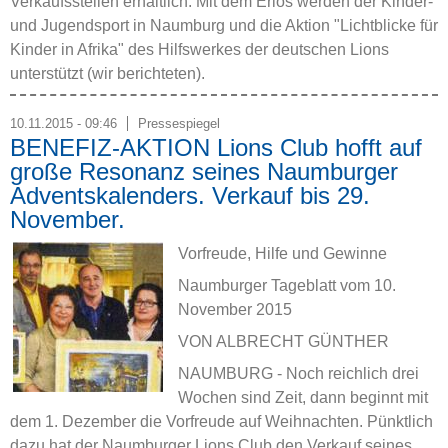
Verkaufsstellen erhältlich. Mit dem Erlös werden der Kinder-
und Jugendsport in Naumburg und die Aktion "Lichtblicke für
Kinder in Afrika" des Hilfswerkes der deutschen Lions
unterstützt (wir berichteten).
10.11.2015 - 09:46
Pressespiegel
BENEFIZ-AKTION Lions Club hofft auf
große Resonanz seines Naumburger
Adventskalenders. Verkauf bis 29.
November.
Vorfreude, Hilfe und Gewinne
Naumburger Tageblatt vom 10.
November 2015
VON ALBRECHT GÜNTHER
NAUMBURG - Noch reichlich drei
Wochen sind Zeit, dann beginnt mit
dem 1. Dezember die Vorfreude auf Weihnachten. Pünktlich
dazu hat der Naumburger Lions Club den Verkauf seines