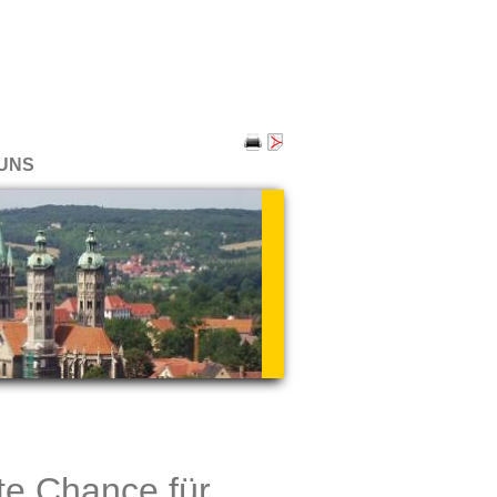
UNS
te Chance für